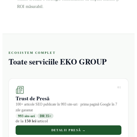
ROI măsurabil.
ECOSISTEM COMPLET
Toate serviciile EKO GROUP
01
Trust de Presă
100+ articole SEO publicate în 993 site-uri · prima pagină Google în 7
zile garantat
993 site-uri
DR 35+
de la
150 lei
/articol
DETALII PRESĂ →