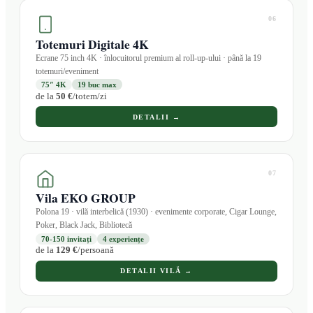
06
Totemuri Digitale 4K
Ecrane 75 inch 4K · înlocuitorul premium al roll-up-ului · până la 19
totemuri/eveniment
75″ 4K
19 buc max
de la
50 €
/totem/zi
DETALII →
07
Vila EKO GROUP
Polona 19 · vilă interbelică (1930) · evenimente corporate, Cigar Lounge,
Poker, Black Jack, Bibliotecă
70-150 invitați
4 experiențe
de la
129 €
/persoană
DETALII VILĂ →