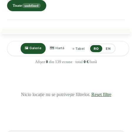
Toate
undefined
🖼 Galerie
🗺 Hartă
≡ Tabel
RO
EN
Afișez
0
din 139 ecrane · total
0 €
/lună
Nicio locație nu se potrivește filtrelor.
Reset filtre