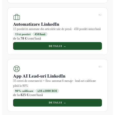
02
Automatizare LinkedIn
15 postări/zi automate din articolele tale de presă · 450 postări unice/lună
15/zi postări
450/lună
de la
78 €
/cont/lună
DETALII →
03
App AI Lead-uri LinkedIn
35 cereri de conectare/zi + flow automat 6 mesaje · lead-uri calificate
până la 90%
90% calificare
x10-x1000 ROI
de la
825 €
/cont/lună
DETALII →