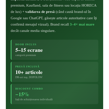
premium, Kaufland, sala de fitness sau locația HORECA
de lux) +
validarea de presă
(când caută brand-ul în
Google sau ChatGPT, găsește articole autoritative care îți
confirmă mesajul vizual). Brand recall
3–4× mai mare
decât canale media singulare.
DOOH INCLUS
5–15 ecrane
categorii premium
PRESĂ INCLUSĂ
10+ articole
DR-uri top, DOFOLOW
DISCOUNT COMBO
−15%
față de achiziționarea individuală