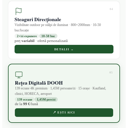
04
Steaguri Direcționale
Vizibilitate outdoor pe stâlpi de iluminat · 800×2000mm · 10-50
buc/locație
2×/zi expunere
10-50 buc
preț
variabil
· ofertă personalizată
DETALII →
05
Rețea Digitală DOOH
139 ecrane 4K premium · 1,45M persoane/zi · 15 orașe · Kaufland,
clinici, HORECA, aeroport
139 ecrane
1,45M pers/zi
de la
99 €
/lună
📍
EȘTI AICI