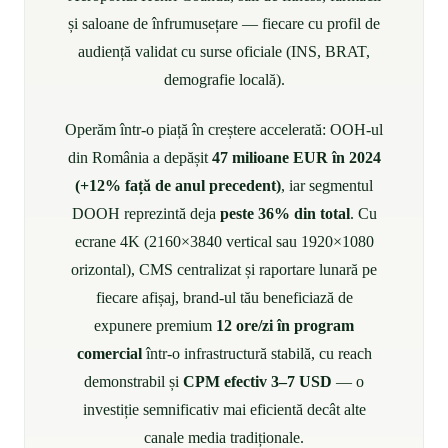
și saloane de înfrumusețare — fiecare cu profil de
audiență validat cu surse oficiale (INS, BRAT,
demografie locală).
Operăm într-o piață în creștere accelerată: OOH-ul
din România a depășit
47 milioane EUR în 2024
(+12% față de anul precedent)
, iar segmentul
DOOH reprezintă deja
peste 36% din total
. Cu
ecrane 4K (2160×3840 vertical sau 1920×1080
orizontal), CMS centralizat și raportare lunară pe
fiecare afișaj, brand-ul tău beneficiază de
expunere premium
12 ore/zi în program
comercial
într-o infrastructură stabilă, cu reach
demonstrabil și
CPM efectiv 3–7 USD
— o
investiție semnificativ mai eficientă decât alte
canale media tradiționale.