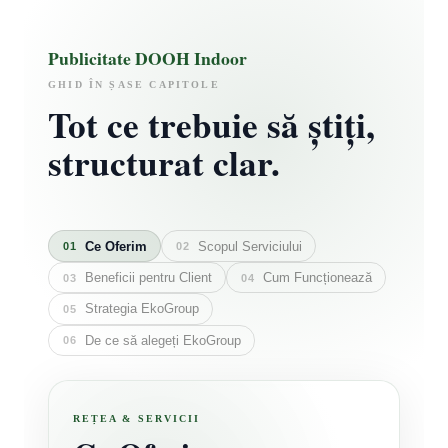
Publicitate DOOH Indoor
GHID ÎN ȘASE CAPITOLE
Tot ce trebuie să știți,
structurat clar.
Ce Oferim
Scopul Serviciului
01
02
Beneficii pentru Client
Cum Funcționează
03
04
Strategia EkoGroup
05
De ce să alegeți EkoGroup
06
REȚEA & SERVICII