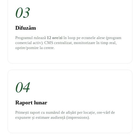
03
Difuzăm
Programul rulează
12 ore/zi
în loop pe ecranele alese (program
comercial activ). CMS centralizat, monitorizare în timp real,
oprire/pornire la cerere.
04
Raport lunar
Primești raport cu numărul de afișări per locație, ore-vârf de
expunere și estimare audiență (impressions).