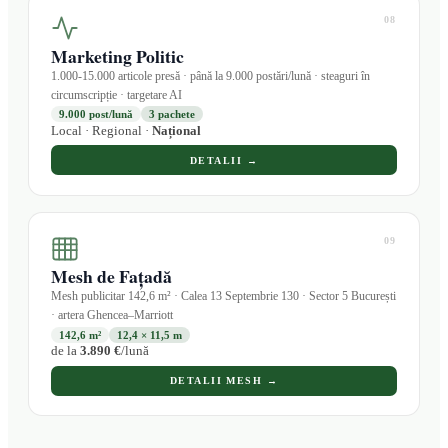
08
Marketing Politic
1.000-15.000 articole presă · până la 9.000 postări/lună · steaguri în
circumscripție · targetare AI
9.000 post/lună
3 pachete
Local · Regional ·
Național
DETALII →
09
Mesh de Fațadă
Mesh publicitar 142,6 m² · Calea 13 Septembrie 130 · Sector 5 București
· artera Ghencea–Marriott
142,6 m²
12,4 × 11,5 m
de la
3.890 €
/lună
DETALII MESH →