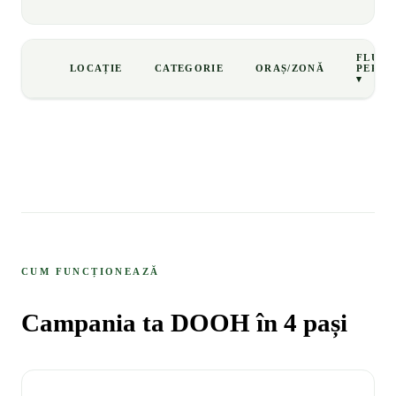
FLUX
LOCAȚIE
CATEGORIE
ORAȘ/ZONĂ
PERSO
▾
CUM FUNCȚIONEAZĂ
Campania ta DOOH în 4 pași