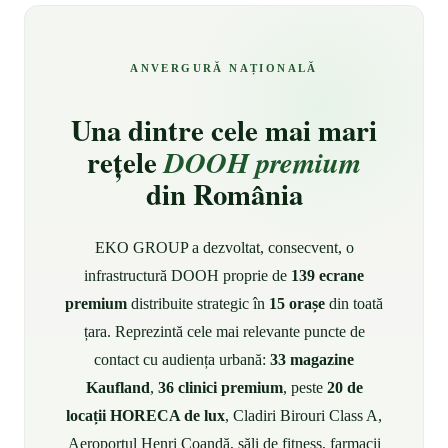
ANVERGURĂ NAȚIONALĂ
Una dintre cele mai mari
rețele
DOOH premium
din România
EKO GROUP a dezvoltat, consecvent, o
infrastructură DOOH proprie de
139 ecrane
premium
distribuite strategic în
15 orașe
din toată
țara. Reprezintă cele mai relevante puncte de
contact cu audiența urbană:
33 magazine
Kaufland
,
36 clinici premium
, peste
20 de
locații HORECA de lux
, Cladiri Birouri Class A,
Aeroportul Henri Coandă, săli de fitness, farmacii