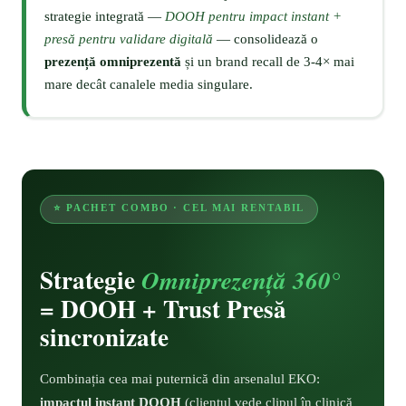
strategie integrată —
DOOH pentru impact instant +
presă pentru validare digitală
— consolidează o
prezență omniprezentă
și un brand recall de 3-4× mai
mare decât canalele media singulare.
⭐ PACHET COMBO · CEL MAI RENTABIL
Strategie
Omniprezență 360°
= DOOH + Trust Presă
sincronizate
Combinația cea mai puternică din arsenalul EKO:
impactul instant DOOH
(clientul vede clipul în clinică