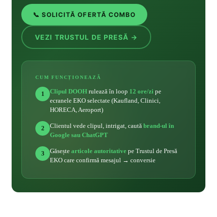
📞 SOLICITĂ OFERTĂ COMBO
VEZI TRUSTUL DE PRESĂ →
CUM FUNCȚIONEAZĂ
Clipul DOOH
rulează în loop
12 ore/zi
pe
1
ecranele EKO selectate (Kaufland, Clinici,
HORECA, Aeroport)
Clientul vede clipul, intrigat, caută
brand-ul în
2
Google sau ChatGPT
Găsește
articole autoritative
pe Trustul de Presă
3
EKO care confirmă mesajul → conversie