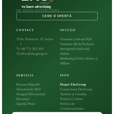
WE KNOW ADVERTISING
CERE O OFERTĂ
CONTACT
SOLUȚII
Str. Polona nr. 19, Sector
Generare Lead-uri B2B
1
Totemuri 4K de Închiriat
+40 771 303 303
Inteligență Artificială
office@ekogroup.ro
Online
Marketing Politic Online și
Offline
SERVICII
INFO
Rețeaua Digitală
Despre EkoGroup
Advertoriale SEO
Contactează EkoGroup
Steaguri Direcționale
Termeni și Condiții
București
Politica Cookies
Apariții Presă
Politica de
Confidențialitate