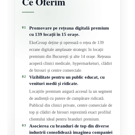
Ce Oferim
Promovare pe rețeaua digitală premium
01
cu 139 locații în 15 orașe.
EkoGroup deține și operează o rețea de 139
ecrane digitale amplasate strategic în locații
premium din București și alte 14 orașe. Rețeaua
acoperă clinici medicale, hypermarketuri, clădiri
de birouri și centre comerciale.
Vizibilitate pentru un public educat, cu
02
venituri medii și ridicate.
Locațiile premium asigură accesul la un segment
de audiență cu putere de cumpărare ridicată.
Publicul din clinici private, centre comerciale de
top și clădiri de birouri reprezintă exact profilul
clientului ideal pentru branduri premium.
Asocierea cu branduri de top din diverse
03
industrii consolidează imaginea companiei