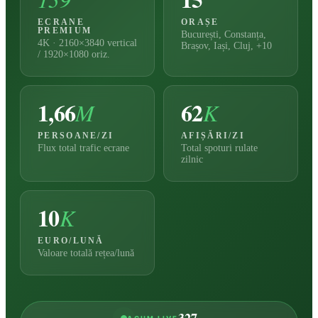
ECRANE
ORAȘE
PREMIUM
București, Constanța,
4K · 2160×3840 vertical
Brașov, Iași, Cluj, +10
/ 1920×1080 oriz.
1,66
62
M
K
PERSOANE/ZI
AFIȘĂRI/ZI
Flux total trafic ecrane
Total spoturi rulate
zilnic
10
K
EURO/LUNĂ
Valoare totală rețea/lună