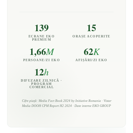
139
15
ECRANE EKO
ORAȘE ACOPERITE
PREMIUM
1,66
62
M
K
PERSOANE/ZI EKO
AFIȘĂRI/ZI EKO
12
h
DIFUZARE ZILNICĂ ·
PROGRAM
COMERCIAL
Cifre piață: Media Fact Book 2024 by Initiative Romania · Vistar
Media DOOH CPM Report H2 2024 · Date interne EKO GROUP