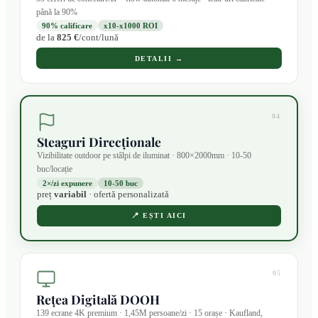
până la 90%
90% calificare
x10-x1000 ROI
de la
825 €
/cont/lună
DETALII →
04
Steaguri Direcționale
Vizibilitate outdoor pe stâlpi de iluminat · 800×2000mm · 10-50
buc/locație
2×/zi expunere
10-50 buc
preț
variabil
· ofertă personalizată
📍
EȘTI AICI
05
Rețea Digitală DOOH
139 ecrane 4K premium · 1,45M persoane/zi · 15 orașe · Kaufland,