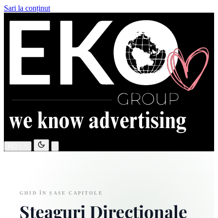
Sari la conținut
RO
EN
GHID ÎN ȘASE CAPITOLE
Steaguri Direcționale