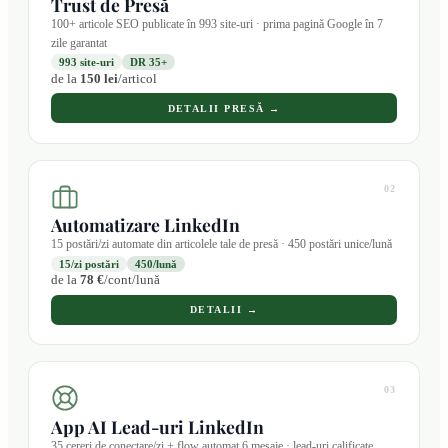
Trust de Presă
100+ articole SEO publicate în 993 site-uri · prima pagină Google în 7
zile garantat
993 site-uri
DR 35+
de la
150 lei
/articol
DETALII PRESĂ →
02
Automatizare LinkedIn
15 postări/zi automate din articolele tale de presă · 450 postări unice/lună
15/zi postări
450/lună
de la
78 €
/cont/lună
DETALII →
03
App AI Lead-uri LinkedIn
35 cereri de conectare/zi + flow automat 6 mesaje · lead-uri calificate