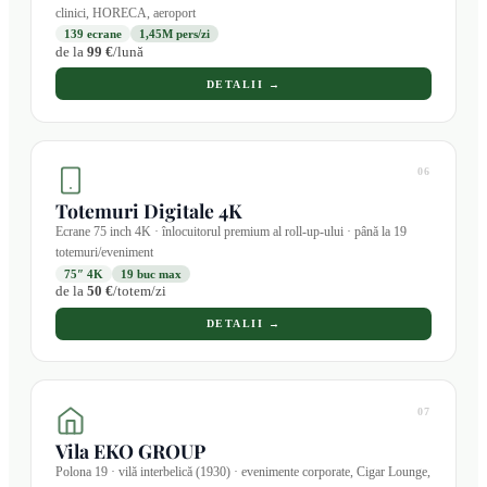
clinici, HORECA, aeroport
139 ecrane
1,45M pers/zi
de la
99 €
/lună
DETALII →
06
Totemuri Digitale 4K
Ecrane 75 inch 4K · înlocuitorul premium al roll-up-ului · până la 19
totemuri/eveniment
75″ 4K
19 buc max
de la
50 €
/totem/zi
DETALII →
07
Vila EKO GROUP
Polona 19 · vilă interbelică (1930) · evenimente corporate, Cigar Lounge,