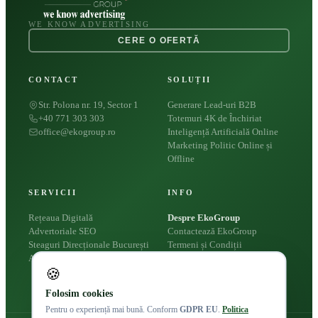
WE KNOW ADVERTISING
CERE O OFERTĂ
CONTACT
SOLUȚII
Str. Polona nr. 19, Sector 1
Generare Lead-uri B2B
+40 771 303 303
Totemuri 4K de Închiriat
office@ekogroup.ro
Inteligență Artificială Online
Marketing Politic Online și
Offline
SERVICII
INFO
Rețeaua Digitală
Despre EkoGroup
Advertoriale SEO
Contactează EkoGroup
Steaguri Direcționale București
Termeni și Condiții
Apariții Presă
Politica Cookies
🍪
Politica de Confidențialitate
Folosim cookies
Pentru o experiență mai bună. Conform
GDPR EU
.
Politica