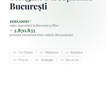
București
100.000+
stâlpi disponibili în București și Ilfov
+ 2.870.835
persoane tranzitează zilnic străzile Bucureștiului
Ce Oferim
Obiective
Beneficii
01
02
03
Proces
Strategie
De ce noi
04
05
06
Steagurile direcționale Ekogroup cresc
Creștem brand awareness-ul: locația dvs.
Vizibilitate constantă: steagurile atrag atenția
Amplasăm între 10–50 de steaguri
Începeți cu 10–30 de steaguri pentru a crea un
Design personalizat al steagurilor, reflectând
01
01
01
01
01
01