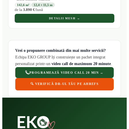
142,6 m²
12,4 × 11,5 m
de la
3.890 €
/lună
DETALII MESH →
Vrei o propunere combinată din mai multe servicii?
Echipa EKO GROUP îți construiește un pachet integrat
personalizat printr-un
video call de maximum 20 minute
.
PROGRAMEAZĂ VIDEO CALL 20 MIN →
🔍 VERIFICĂ DR-UL TĂU PE AHREFS