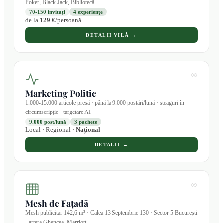
Poker, Black Jack, Bibliotecă
70-150 invitați
4 experiențe
de la
129 €
/persoană
DETALII VILĂ →
08
Marketing Politic
1.000-15.000 articole presă · până la 9.000 postări/lună · steaguri în
circumscripție · targetare AI
9.000 post/lună
3 pachete
Local · Regional ·
Național
DETALII →
09
Mesh de Fațadă
Mesh publicitar 142,6 m² · Calea 13 Septembrie 130 · Sector 5 București
· artera Ghencea–Marriott