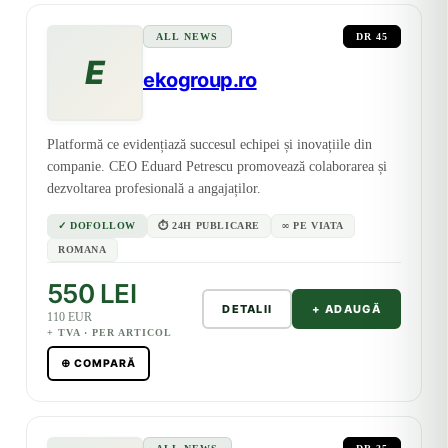
ALL NEWS
DR 45
E
ekogroup.ro
Platformă ce evidențiază succesul echipei și inovațiile din
companie. CEO Eduard Petrescu promovează colaborarea și
dezvoltarea profesională a angajaților.
✓ DOFOLLOW
⏱ 24H PUBLICARE
∞ PE VIATA
ROMANA
550 LEI
DETALII
+ ADAUGĂ
110 EUR
+ TVA · PER ARTICOL
⊕ COMPARĂ