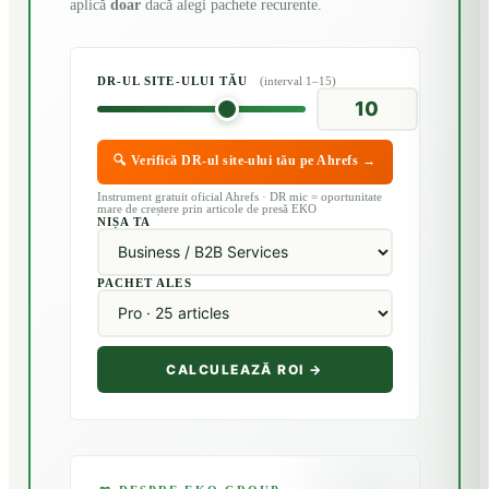
aplică
doar
dacă alegi pachete recurente.
DR-UL SITE-ULUI TĂU
(interval 1–15)
🔍 Verifică DR-ul site-ului tău pe Ahrefs →
Instrument gratuit oficial Ahrefs · DR mic = oportunitate
mare de creștere prin articole de presă EKO
NIȘA TA
PACHET ALES
CALCULEAZĂ ROI →