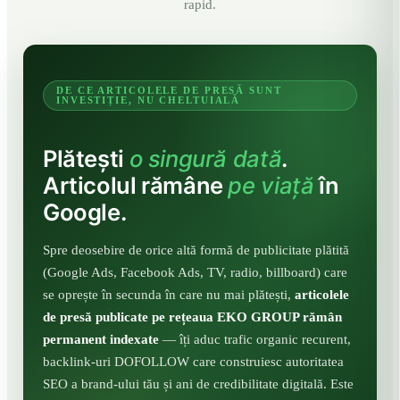
rapid.
DE CE ARTICOLELE DE PRESĂ SUNT
INVESTIȚIE, NU CHELTUIALĂ
Plătești
o singură dată
.
Articolul rămâne
pe viață
în
Google.
Spre deosebire de orice altă formă de publicitate plătită
(Google Ads, Facebook Ads, TV, radio, billboard) care
se oprește în secunda în care nu mai plătești,
articolele
de presă publicate pe rețeaua EKO GROUP rămân
permanent indexate
— îți aduc trafic organic recurent,
backlink-uri DOFOLLOW care construiesc autoritatea
SEO a brand-ului tău și ani de credibilitate digitală. Este