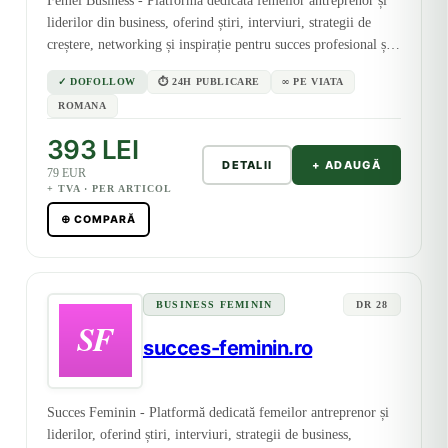
Femei Business - Platformă dedicată femeilor antreprenor și
liderilor din business, oferind știri, interviuri, strategii de
creștere, networking și inspirație pentru succes profesional și
personal.
✓ DOFOLLOW
⏱ 24H PUBLICARE
∞ PE VIATA
ROMANA
393 LEI
DETALII
+ ADAUGĂ
79 EUR
+ TVA · PER ARTICOL
⊕ COMPARĂ
BUSINESS FEMININ
DR 28
succes-feminin.ro
Succes Feminin - Platformă dedicată femeilor antreprenor și
liderilor, oferind știri, interviuri, strategii de business,