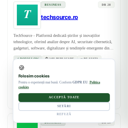
BUSINESS
DR 28
techsource.ro
TechSource - Platformă dedicată știrilor și inovațiilor
tehnologice, oferind analize despre AI, securitate cibernetică,
gadgeturi, software, digitalizare și tendințele emergente din
industria IT.
✓ DOFOLLOW
⏱ 24H PUBLICARE
∞ PE VIATA
ROMANA
🍪
Folosim cookies
322 LEI
Pentru o experiență mai bună. Conform
GDPR EU
.
Politica
DETALII
+ ADAUGĂ
64 EUR
cookies
+ TVA · PER ARTICOL
ACCEPTĂ TOATE
⊕ COMPARĂ
SETĂRI
REFUZĂ
BUSINESS
DR 28