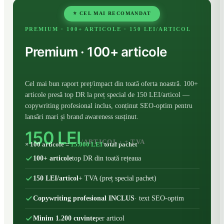
⭐ CEL MAI RECOMANDAT
PREMIUM · 100+ ARTICOLE · 150 LEI/ARTICOL
Premium · 100+ articole
Cel mai bun raport preț/impact din toată oferta noastră. 100+
articole presă top DR la preț special de 150 LEI/articol —
copywriting profesional inclus, conținut SEO-optim pentru
lansări mari și brand awareness susținut.
150 LEI
/ARTICOL · + TVA
× 100 articole =
15.000 LEI
total pachet
100+ articole
top DR din toată rețeaua
150 LEI/articol
+ TVA (preț special pachet)
Copywriting profesional INCLUS
· text SEO-optim
Minim 1.200 cuvinte
per articol