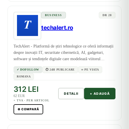
BUSINESS
DR 28
techalert.ro
TechAlert - Platformă de știri tehnologice ce oferă informații
despre inovații IT, securitate cibernetică, AI, gadgeturi,
software și tendințele digitale care modelează viitorul
tehnologiei.
✓ DOFOLLOW
⏱ 24H PUBLICARE
∞ PE VIATA
ROMANA
312 LEI
DETALII
+ ADAUGĂ
62 EUR
+ TVA · PER ARTICOL
⊕ COMPARĂ