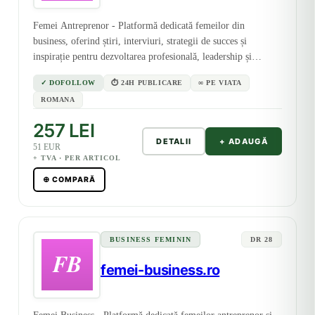
Femei Antreprenor - Platformă dedicată femeilor din
business, oferind știri, interviuri, strategii de succes și
inspirație pentru dezvoltarea profesională, leadership și
echilibrul viață-carieră.
✓ DOFOLLOW
⏱ 24H PUBLICARE
∞ PE VIATA
ROMANA
257 LEI
DETALII
+ ADAUGĂ
51 EUR
+ TVA · PER ARTICOL
⊕ COMPARĂ
BUSINESS FEMININ
DR 28
femei-business.ro