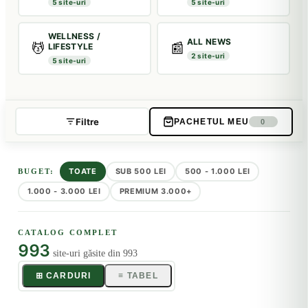
5 site-uri
5 site-uri
WELLNESS /
ALL NEWS
💆
📰
LIFESTYLE
2 site-uri
5 site-uri
Filtre
PACHETUL MEU
0
TOATE
SUB 500 LEI
500 - 1.000 LEI
BUGET:
1.000 - 3.000 LEI
PREMIUM 3.000+
CATALOG COMPLET
993
site-uri găsite din
993
⊞ CARDURI
≡ TABEL