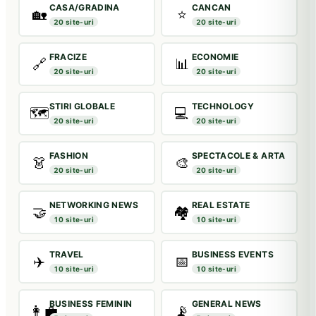
CASA/GRADINA
CANCAN
🏡
⭐
20 site-uri
20 site-uri
FRACIZE
ECONOMIE
🔗
📊
20 site-uri
20 site-uri
STIRI GLOBALE
TECHNOLOGY
🗺️
💻
20 site-uri
20 site-uri
FASHION
SPECTACOLE & ARTA
👗
🎨
20 site-uri
20 site-uri
NETWORKING NEWS
REAL ESTATE
🤝
🏘️
10 site-uri
10 site-uri
TRAVEL
BUSINESS EVENTS
✈️
📅
10 site-uri
10 site-uri
BUSINESS FEMININ
GENERAL NEWS
👩‍💼
📡