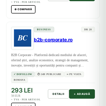
+ TVA · PER ARTICOL
⊕ COMPARĂ
BUSINESS
DR 28
b2b-corporate.ro
B2B Corporate - Platformă dedicată mediului de afaceri,
oferind știri, analize economice, strategii de management,
inovație, investiții și oportunități pentru companii și
antreprenori.
✓ DOFOLLOW
⏱ 24H PUBLICARE
∞ PE VIATA
ROMANA
293 LEI
DETALII
+ ADAUGĂ
59 EUR
+ TVA · PER ARTICOL