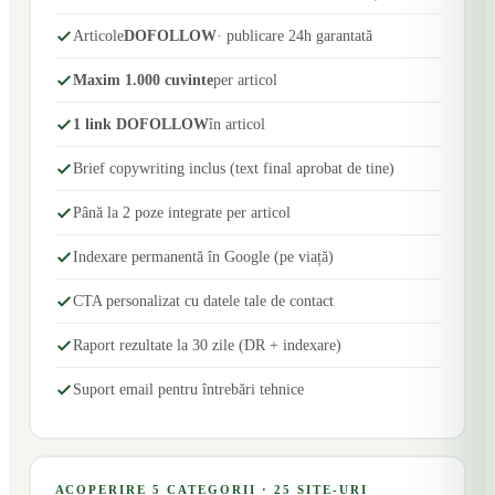
Articole
DOFOLLOW
· publicare 24h garantată
Maxim 1.000 cuvinte
per articol
1 link DOFOLLOW
în articol
Brief copywriting inclus (text final aprobat de tine)
Până la 2 poze integrate per articol
Indexare permanentă în Google (pe viață)
CTA personalizat cu datele tale de contact
Raport rezultate la 30 zile (DR + indexare)
Suport email pentru întrebări tehnice
ACOPERIRE 5 CATEGORII · 25 SITE-URI