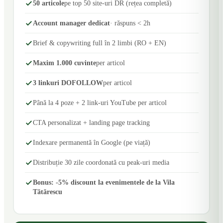
50 articole
pe top 50 site-uri DR (rețea completă)
Account manager dedicat
· răspuns < 2h
Brief & copywriting full în 2 limbi (RO + EN)
Maxim 1.000 cuvinte
per articol
3 linkuri DOFOLLOW
per articol
Până la 4 poze + 2 link-uri YouTube per articol
CTA personalizat + landing page tracking
Indexare permanentă în Google (pe viață)
Distribuție 30 zile coordonată cu peak-uri media
Bonus: -5% discount la evenimentele de la Vila
Tătărescu