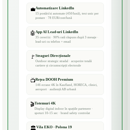
Automatizare LinkedIn
💼
15 postări/zi automate (450/lună), text unic per
postare · 78 EUR/cont/lună
App AI Lead-uri LinkedIn
🤖
35 cereri/zi · 90% rată răspuns după 3 mesaje ·
lead-uri cu telefon + email
Steaguri Direcționale
🚩
Outdoor strategic stradal · acoperire totală
cartiere și circumscripții electorale
Rețea DOOH Premium
📺
146 ecrane 4K în Kaufland, HORECA, clinici,
aeroport · audiență AB urbană
Totemuri 4K
🎬
Display digital indoor în spațiile partenere ·
spoturi 10-15 sec · brand safety controlat
Vila EKO · Polona 19
🏛️