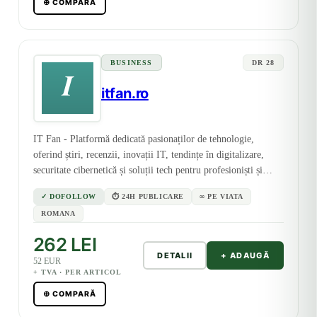
⊕ COMPARĂ
BUSINESS
DR 28
itfan.ro
IT Fan - Platformă dedicată pasionaților de tehnologie,
oferind știri, recenzii, inovații IT, tendințe în digitalizare,
securitate cibernetică și soluții tech pentru profesioniști și
companii.
✓ DOFOLLOW
⏱ 24H PUBLICARE
∞ PE VIATA
ROMANA
262 LEI
DETALII
+ ADAUGĂ
52 EUR
+ TVA · PER ARTICOL
⊕ COMPARĂ