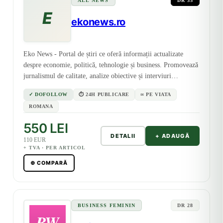
ALL NEWS
DR 35
E
ekonews.ro
Eko News - Portal de știri ce oferă informații actualizate
despre economie, politică, tehnologie și business. Promovează
jurnalismul de calitate, analize obiective și interviuri
relevante.
✓ DOFOLLOW
⏱ 24H PUBLICARE
∞ PE VIATA
ROMANA
550 LEI
DETALII
+ ADAUGĂ
110 EUR
+ TVA · PER ARTICOL
⊕ COMPARĂ
BUSINESS FEMININ
DR 28