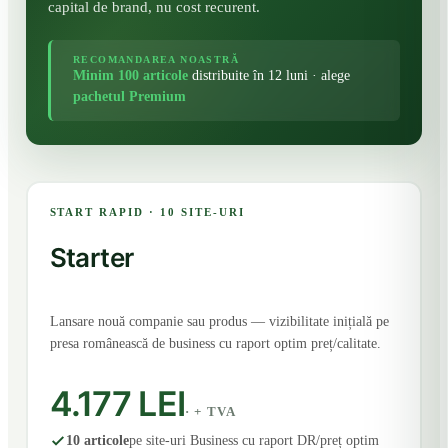
capital de brand, nu cost recurent.
RECOMANDAREA NOASTRĂ
Minim 100 articole
distribuite în 12 luni · alege
pachetul Premium
START RAPID · 10 SITE-URI
Starter
Lansare nouă companie sau produs — vizibilitate inițială pe
presa românească de business cu raport optim preț/calitate.
4.177 LEI
· + TVA
10 articole
pe site-uri Business cu raport DR/preț optim