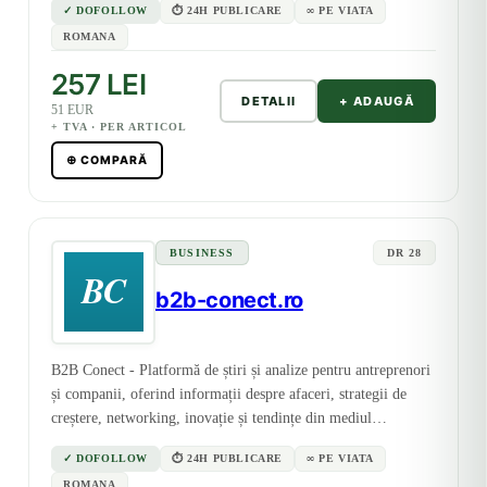
✓ DOFOLLOW
⏱ 24H PUBLICARE
∞ PE VIATA
ROMANA
257 LEI
DETALII
+ ADAUGĂ
51 EUR
+ TVA · PER ARTICOL
⊕ COMPARĂ
BUSINESS
DR 28
b2b-conect.ro
B2B Conect - Platformă de știri și analize pentru antreprenori
și companii, oferind informații despre afaceri, strategii de
creștere, networking, inovație și tendințe din mediul
corporate.
✓ DOFOLLOW
⏱ 24H PUBLICARE
∞ PE VIATA
ROMANA