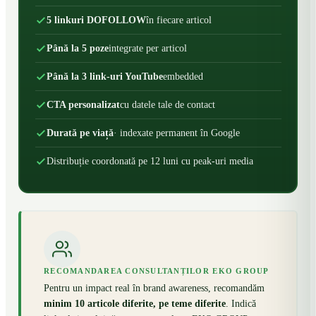
5 linkuri DOFOLLOW
în fiecare articol
Până la 5 poze
integrate per articol
Până la 3 link-uri YouTube
embedded
CTA personalizat
cu datele tale de contact
Durată pe viață
· indexate permanent în Google
Distribuție coordonată pe 12 luni cu peak-uri media
RECOMANDAREA CONSULTANȚILOR EKO GROUP
Pentru un impact real în brand awareness, recomandăm
minim 10 articole diferite, pe teme diferite
. Indică