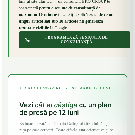
link-ul site-ului tău — un consultant EKO GROUP te
contactează pentru o
sesiune de consultanță de
maximum 10 minute
în care îți explică exact de ce
un
singur articol sau sub 10 articole nu generează
rezultate vizibile
în Google.
PROGRAMEAZĂ SESIUNEA DE
CONSULTANȚĂ
📊 CALCULATOR ROI · ESTIMARE 12 LUNI
Vezi
cât ai câștiga
cu un plan
de presă pe 12 luni
Estimare bazată pe Domain Rating-ul site-ului tău și
nișa pe care activezi. Toate cifrele sunt orientative și se