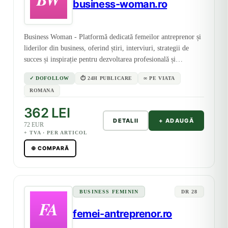
business-woman.ro
Business Woman - Platformă dedicată femeilor antreprenor și
liderilor din business, oferind știri, interviuri, strategii de
succes și inspirație pentru dezvoltarea profesională și
personală.
✓ DOFOLLOW
⏱ 24H PUBLICARE
∞ PE VIATA
ROMANA
362 LEI
DETALII
+ ADAUGĂ
72 EUR
+ TVA · PER ARTICOL
⊕ COMPARĂ
BUSINESS FEMININ
DR 28
femei-antreprenor.ro