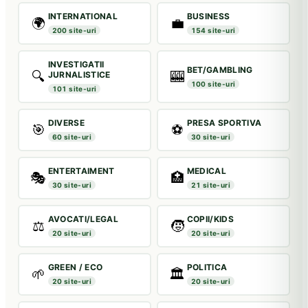
INTERNATIONAL
BUSINESS
🌍
💼
200 site-uri
154 site-uri
INVESTIGATII
BET/GAMBLING
🔍
🎰
JURNALISTICE
100 site-uri
101 site-uri
DIVERSE
PRESA SPORTIVA
🎯
⚽
60 site-uri
30 site-uri
ENTERTAIMENT
MEDICAL
🎭
🏥
30 site-uri
21 site-uri
AVOCATI/LEGAL
COPII/KIDS
⚖️
🧒
20 site-uri
20 site-uri
GREEN / ECO
POLITICA
🌱
🏛️
20 site-uri
20 site-uri