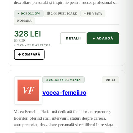
dezvoltare personală și inspirație pentru succes profesional și
echilibru viață-carieră.
✓ DOFOLLOW
⏱ 24H PUBLICARE
∞ PE VIATA
ROMANA
328 LEI
DETALII
+ ADAUGĂ
66 EUR
+ TVA · PER ARTICOL
⊕ COMPARĂ
BUSINESS FEMININ
DR 28
vocea-femeii.ro
Vocea Femeii - Platformă dedicată femeilor antreprenor și
liderilor, oferind știri, interviuri, sfaturi despre carieră,
antreprenoriat, dezvoltare personală și echilibrul între viața
profesională și cea personală.