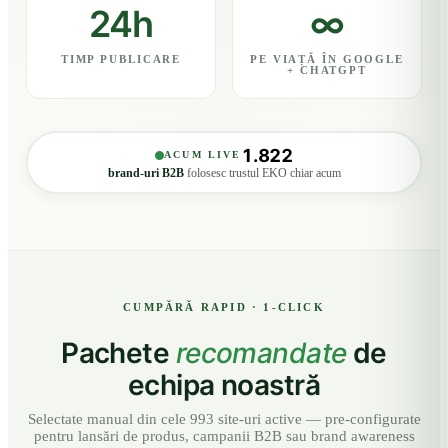
24h
∞
TIMP PUBLICARE
PE VIAȚĂ ÎN GOOGLE
+ CHATGPT
1.822
ACUM LIVE
brand-uri B2B
folosesc trustul EKO chiar acum
CUMPĂRĂ RAPID · 1-CLICK
Pachete
recomandate
de
echipa noastră
Selectate manual din cele 993 site-uri active — pre-configurate
pentru lansări de produs, campanii B2B sau brand awareness