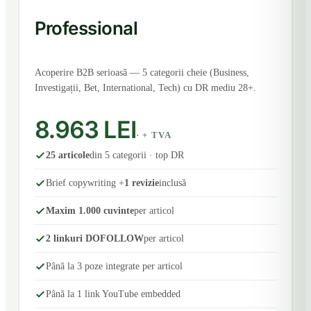
Professional
Acoperire B2B serioasă — 5 categorii cheie (Business,
Investigații, Bet, International, Tech) cu DR mediu 28+.
8.963 LEI
· + TVA
25 articole
din 5 categorii · top DR
Brief copywriting +
1 revizie
inclusă
Maxim 1.000 cuvinte
per articol
2 linkuri DOFOLLOW
per articol
Până la 3 poze integrate per articol
Până la 1 link YouTube embedded