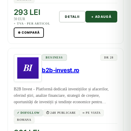
293 LEI
DETALII
+ ADAUGĂ
59 EUR
+ TVA · PER ARTICOL
⊕ COMPARĂ
BUSINESS
DR 28
b2b-invest.ro
B2B Invest - Platformă dedicată investițiilor și afacerilor,
oferind știri, analize financiare, strategii de creștere,
oportunități de investiții și tendințe economice pentru
antreprenori și investitori.
✓ DOFOLLOW
⏱ 24H PUBLICARE
∞ PE VIATA
ROMANA