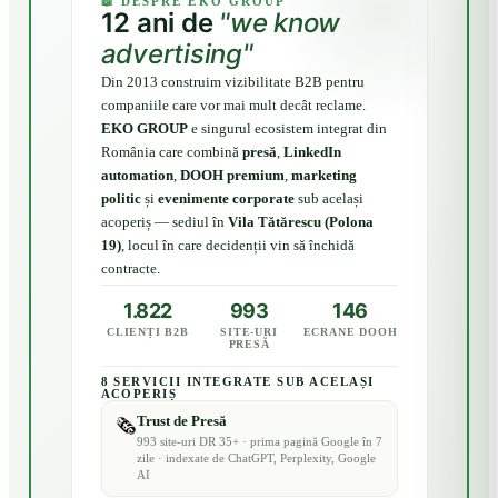
📖 DESPRE EKO GROUP
12 ani de
"we know
advertising"
Din 2013 construim vizibilitate B2B pentru
companiile care vor mai mult decât reclame.
EKO GROUP
e singurul ecosistem integrat din
România care combină
presă
,
LinkedIn
automation
,
DOOH premium
,
marketing
politic
și
evenimente corporate
sub același
acoperiș — sediul în
Vila Tătărescu (Polona
19)
, locul în care decidenții vin să închidă
contracte.
1.822
993
146
CLIENȚI B2B
SITE-URI
ECRANE DOOH
PRESĂ
8 SERVICII INTEGRATE SUB ACELAȘI
ACOPERIȘ
Trust de Presă
🗞️
993 site-uri DR 35+ · prima pagină Google în 7
zile · indexate de ChatGPT, Perplexity, Google
AI