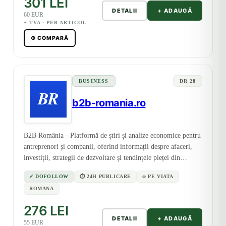
301 LEI
DETALII
+ ADAUGĂ
60 EUR
+ TVA · PER ARTICOL
⊕ COMPARĂ
BUSINESS
DR 28
b2b-romania.ro
B2B România - Platformă de știri și analize economice pentru
antreprenori și companii, oferind informații despre afaceri,
investiții, strategii de dezvoltare și tendințele pieței din
România.
✓ DOFOLLOW
⏱ 24H PUBLICARE
∞ PE VIATA
ROMANA
276 LEI
DETALII
+ ADAUGĂ
55 EUR