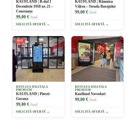
KAUFLAND | B-dul 1
KAUFLAND | Râmnicu
Decembrie 1918 nr. 21 –
Vâlcea – Strada Barajului
Constanța
99,00 €
/lună
99,00 €
/lună
SOLICITĂ OFERTĂ →
SOLICITĂ OFERTĂ →
HOT
RETEAUA DIGITALA
RETEAUA DIGITALA
PREMIUM
PREMIUM
KAUFLAND | Pitesti-
Kaufland Navodari
Gavana
99,00 €
/lună
99,00 €
/lună
SOLICITĂ OFERTĂ →
SOLICITĂ OFERTĂ →