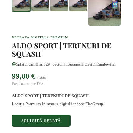
RETEAUA DIGITALA PREMIUM
ALDO SPORT | TERENURI DE
SQUASH
Splaiul Unirii nr. 729 | Sector 3, Bucuresti, Cheiul Dambovitei.
99,00 €
/lună
Prețul nu conține TVA.
ALDO SPORT | TERENURI DE SQUASH
Locație Premium în rețeaua digitală indoor EkoGroup
SOLICITĂ OFERTĂ