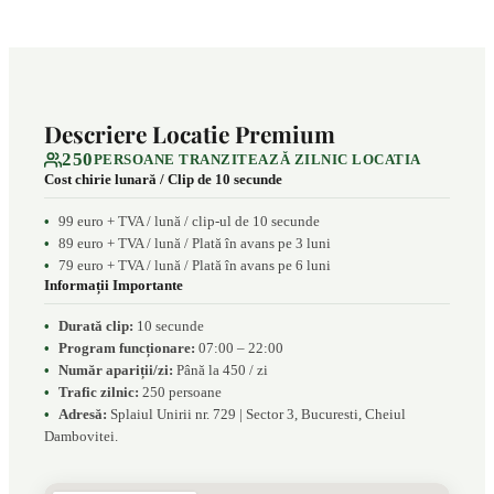
Descriere Locatie Premium
250
PERSOANE TRANZITEAZĂ ZILNIC LOCATIA
Cost chirie lunară / Clip de 10 secunde
99 euro + TVA / lună / clip-ul de 10 secunde
89 euro + TVA / lună / Plată în avans pe 3 luni
79 euro + TVA / lună / Plată în avans pe 6 luni
Informații Importante
Durată clip:
10 secunde
Program funcționare:
07:00 – 22:00
Număr apariții/zi:
Până la 450 / zi
Trafic zilnic:
250 persoane
Adresă:
Splaiul Unirii nr. 729 | Sector 3, Bucuresti, Cheiul
Dambovitei.