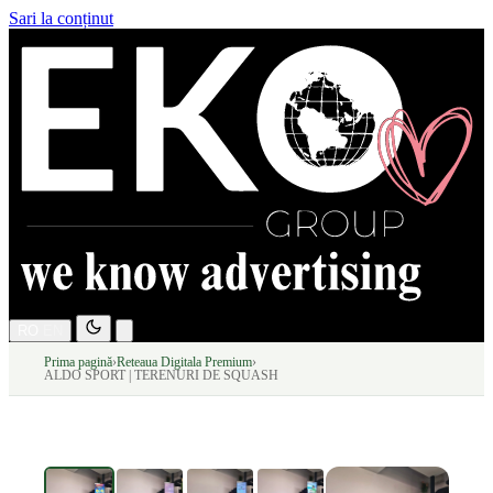
Sari la conținut
RO
EN
Prima pagină
›
Reteaua Digitala Premium
›
ALDO SPORT | TERENURI DE SQUASH