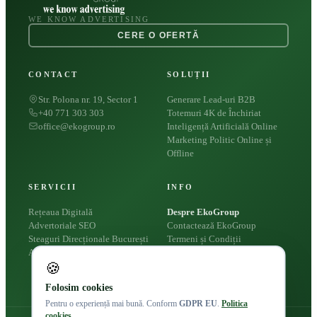
WE KNOW ADVERTISING
CERE O OFERTĂ
CONTACT
SOLUȚII
Str. Polona nr. 19, Sector 1
Generare Lead-uri B2B
+40 771 303 303
Totemuri 4K de Închiriat
office@ekogroup.ro
Inteligență Artificială Online
Marketing Politic Online și
Offline
SERVICII
INFO
Rețeaua Digitală
Despre EkoGroup
Advertoriale SEO
Contactează EkoGroup
Steaguri Direcționale București
Termeni și Condiții
Apariții Presă
Politica Cookies
🍪
Politica de Confidențialitate
Folosim cookies
Pentru o experiență mai bună. Conform
GDPR EU
.
Politica
cookies