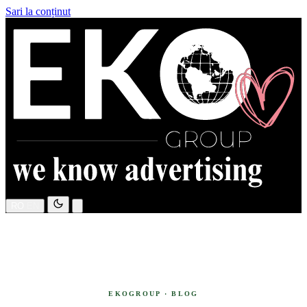
Sari la conținut
RO
EN
EKOGROUP · BLOG