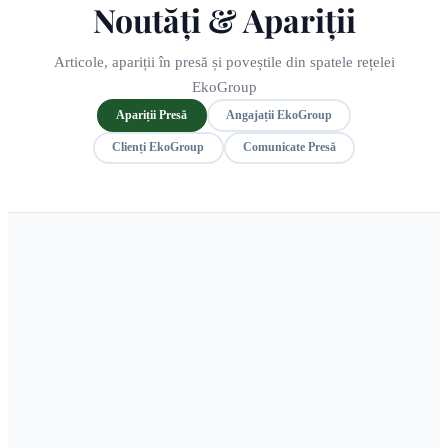
Noutăți & Apariții
Articole, apariții în presă și poveștile din spatele rețelei
EkoGroup
Apariții Presă
Angajații EkoGroup
Clienți EkoGroup
Comunicate Presă