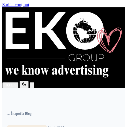
Sari la conținut
RO
EN
← Înapoi la Blog