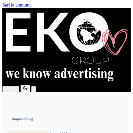
Sari la conținut
RO
EN
← Înapoi la Blog