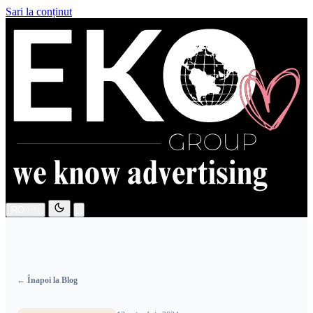
Sari la conținut
RO
EN
← Înapoi la Blog