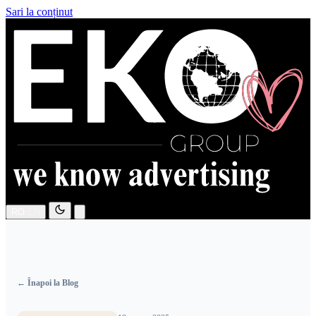
Sari la conținut
RO
EN
← Înapoi la Blog