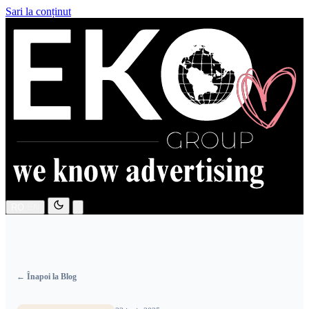
Sari la conținut
RO
EN
← Înapoi la Blog