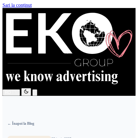
Sari la conținut
RO
EN
← Înapoi la Blog