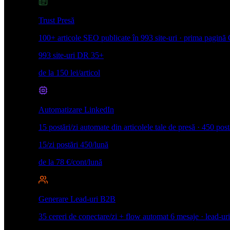
Trust Presă
100+ articole SEO publicate în 993 site-uri · prima pagină 
993 site-uri
DR 35+
de la 150 lei/articol
Automatizare LinkedIn
15 postări/zi automate din articolele tale de presă · 450 post
15/zi postări
450/lună
de la 78 €/cont/lună
Generare Lead-uri B2B
35 cereri de conectare/zi + flow automat 6 mesaje · lead-uri