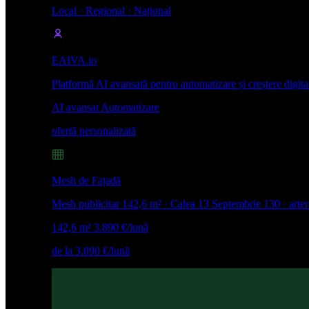
Local · Regional · Național
EAIVA.io
Platformă AI avansată pentru automatizare și creștere digita
AI avansat
Automatizare
ofertă personalizată
Mesh de Fațadă
Mesh publicitar 142,6 m² · Calea 13 Septembrie 130 · arte
142,6 m²
3.890 €/lună
de la 3.890 €/lună