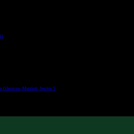
lă
ra Ghencea–Marriott, Sector 5