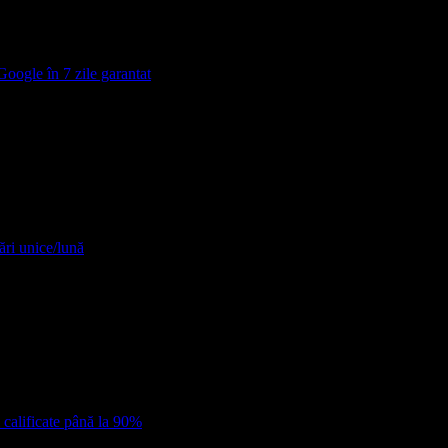
Google în 7 zile garantat
ări unice/lună
 calificate până la 90%