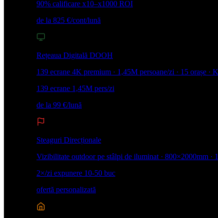
90% calificare
x10–x1000 ROI
de la 825 €/cont/lună
Rețeaua Digitală DOOH
139 ecrane 4K premium · 1,45M persoane/zi · 15 orașe · 
139 ecrane
1,45M pers/zi
de la 99 €/lună
Steaguri Direcționale
Vizibilitate outdoor pe stâlpi de iluminat · 800×2000mm · 
2×/zi expunere
10-50 buc
ofertă personalizată