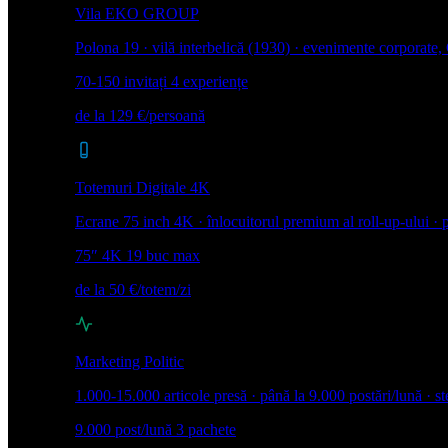
Vila EKO GROUP
Polona 19 · vilă interbelică (1930) · evenimente corporate
70-150 invitați
4 experiențe
de la 129 €/persoană
Totemuri Digitale 4K
Ecrane 75 inch 4K · înlocuitorul premium al roll-up-ului ·
75″ 4K
19 buc max
de la 50 €/totem/zi
Marketing Politic
1.000-15.000 articole presă · până la 9.000 postări/lună · st
9.000 post/lună
3 pachete