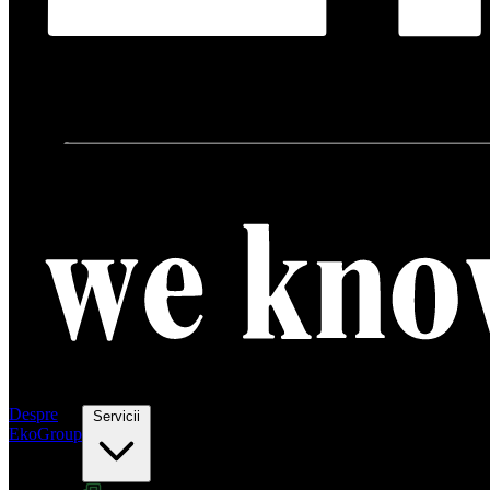
Despre
Servicii
EkoGroup