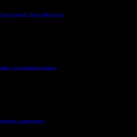
, Cigar Lounge, Poker, Black Jack
 până la 19 totemuri/eveniment
eaguri în circumscripție