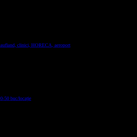
Kaufland, clinici, HORECA, aeroport
10-50 buc/locație