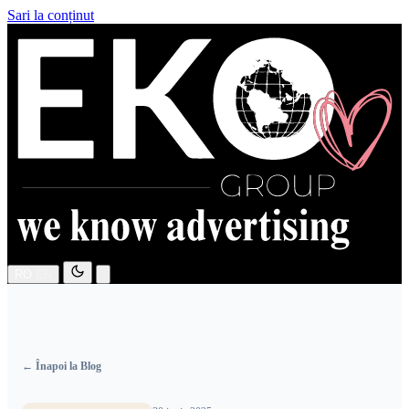
Sari la conținut
RO
EN
← Înapoi la Blog