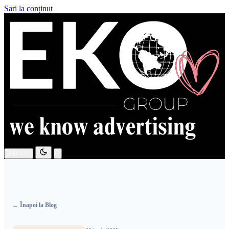
Sari la conținut
RO
EN
← Înapoi la Blog