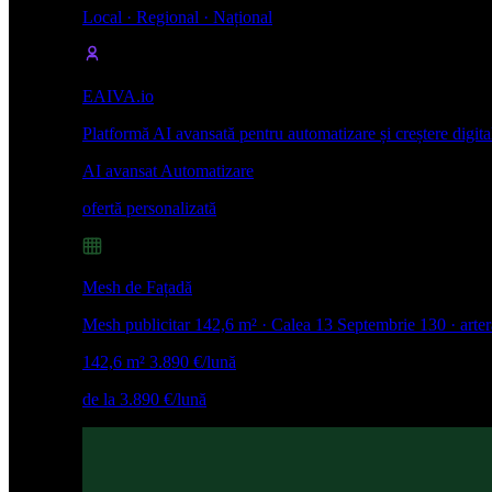
Local · Regional · Național
EAIVA.io
Platformă AI avansată pentru automatizare și creștere digita
AI avansat
Automatizare
ofertă personalizată
Mesh de Fațadă
Mesh publicitar 142,6 m² · Calea 13 Septembrie 130 · arte
142,6 m²
3.890 €/lună
de la 3.890 €/lună