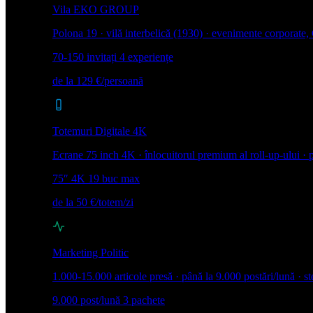
Vila EKO GROUP
Polona 19 · vilă interbelică (1930) · evenimente corporate
70-150 invitați
4 experiențe
de la 129 €/persoană
Totemuri Digitale 4K
Ecrane 75 inch 4K · înlocuitorul premium al roll-up-ului ·
75″ 4K
19 buc max
de la 50 €/totem/zi
Marketing Politic
1.000-15.000 articole presă · până la 9.000 postări/lună · st
9.000 post/lună
3 pachete