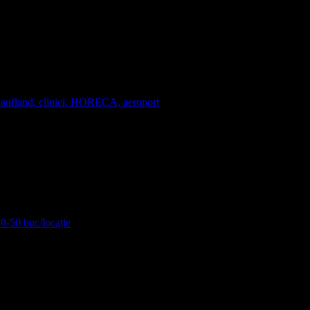
Kaufland, clinici, HORECA, aeroport
10-50 buc/locație