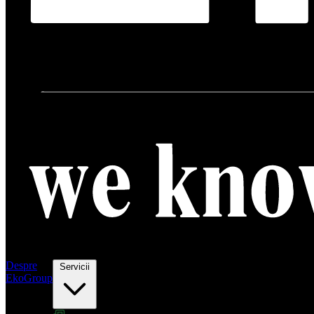
Despre
Servicii
EkoGroup