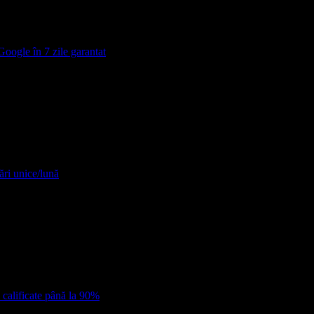
Google în 7 zile garantat
ări unice/lună
 calificate până la 90%