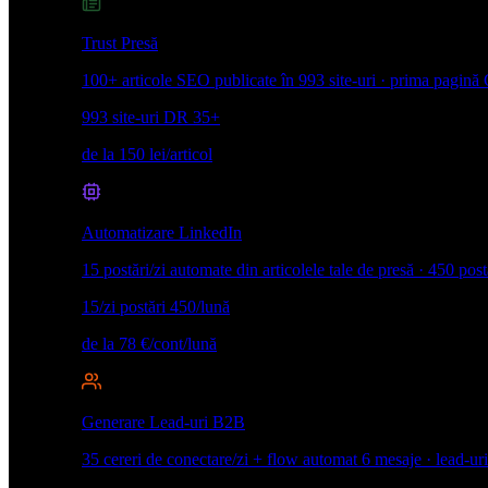
Trust Presă
100+ articole SEO publicate în 993 site-uri · prima pagină 
993 site-uri
DR 35+
de la 150 lei/articol
Automatizare LinkedIn
15 postări/zi automate din articolele tale de presă · 450 post
15/zi postări
450/lună
de la 78 €/cont/lună
Generare Lead-uri B2B
35 cereri de conectare/zi + flow automat 6 mesaje · lead-uri