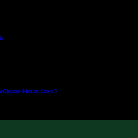
lă
ra Ghencea–Marriott, Sector 5