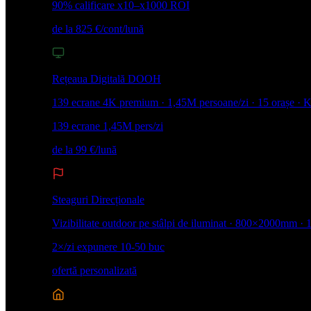
90% calificare
x10–x1000 ROI
de la 825 €/cont/lună
Rețeaua Digitală DOOH
139 ecrane 4K premium · 1,45M persoane/zi · 15 orașe · 
139 ecrane
1,45M pers/zi
de la 99 €/lună
Steaguri Direcționale
Vizibilitate outdoor pe stâlpi de iluminat · 800×2000mm · 
2×/zi expunere
10-50 buc
ofertă personalizată