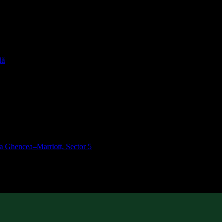
lă
ra Ghencea–Marriott, Sector 5