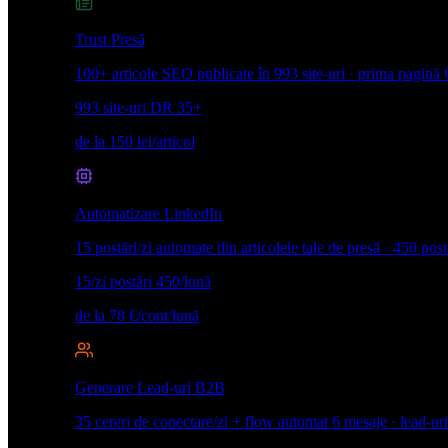
Trust Presă
100+ articole SEO publicate în 993 site-uri · prima pagină 
993 site-uri
DR 35+
de la 150 lei/articol
Automatizare LinkedIn
15 postări/zi automate din articolele tale de presă · 450 post
15/zi postări
450/lună
de la 78 €/cont/lună
Generare Lead-uri B2B
35 cereri de conectare/zi + flow automat 6 mesaje · lead-uri