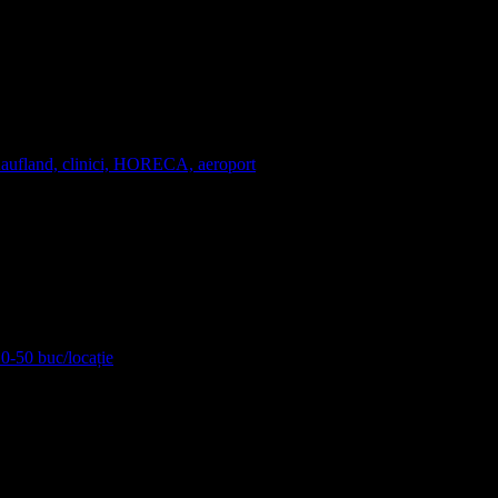
Kaufland, clinici, HORECA, aeroport
10-50 buc/locație