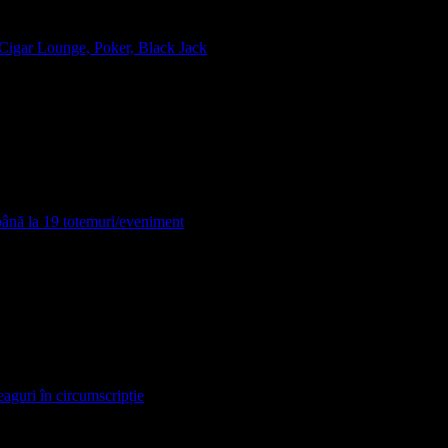
, Cigar Lounge, Poker, Black Jack
 până la 19 totemuri/eveniment
eaguri în circumscripție