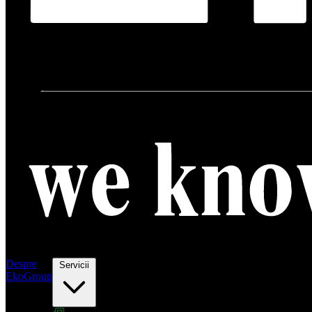
Despre
Servicii
EkoGroup