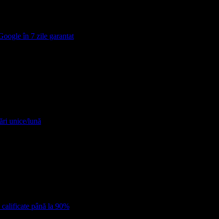
Google în 7 zile garantat
ări unice/lună
 calificate până la 90%