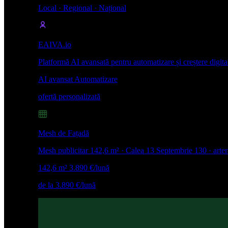
Local · Regional · Național
EAIVA.io
Platformă AI avansată pentru automatizare și creștere digita
AI avansat
Automatizare
ofertă personalizată
Mesh de Fațadă
Mesh publicitar 142,6 m² · Calea 13 Septembrie 130 · arte
142,6 m²
3.890 €/lună
de la 3.890 €/lună