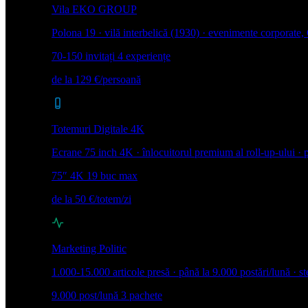
Vila EKO GROUP
Polona 19 · vilă interbelică (1930) · evenimente corporate
70-150 invitați
4 experiențe
de la 129 €/persoană
Totemuri Digitale 4K
Ecrane 75 inch 4K · înlocuitorul premium al roll-up-ului ·
75″ 4K
19 buc max
de la 50 €/totem/zi
Marketing Politic
1.000-15.000 articole presă · până la 9.000 postări/lună · st
9.000 post/lună
3 pachete