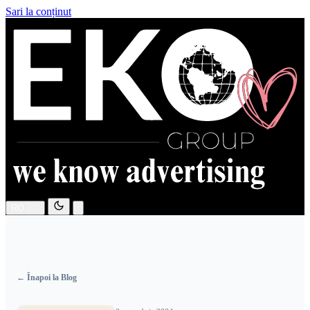
Sari la conținut
RO
EN
← Înapoi la Blog