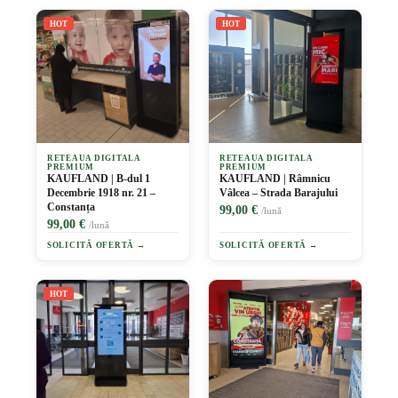
HOT
HOT
RETEAUA DIGITALA
RETEAUA DIGITALA
PREMIUM
PREMIUM
KAUFLAND | B-dul 1
KAUFLAND | Râmnicu
Decembrie 1918 nr. 21 –
Vâlcea – Strada Barajului
Constanța
99,00 €
/lună
99,00 €
/lună
SOLICITĂ OFERTĂ →
SOLICITĂ OFERTĂ →
HOT