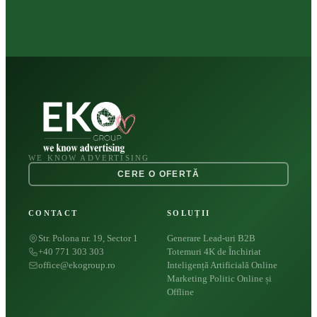
WE KNOW ADVERTISING
CERE O OFERTĂ
CONTACT
SOLUȚII
Str. Polona nr. 19, Sector 1
Generare Lead-uri B2B
+40 771 303 303
Totemuri 4K de Închiriat
office@ekogroup.ro
Inteligență Artificială Online
Marketing Politic Online și
Offline