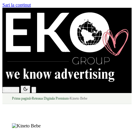
Sari la conținut
RO
EN
Prima pagină
›
Reteaua Digitala Premium
›
Kineto Bebe