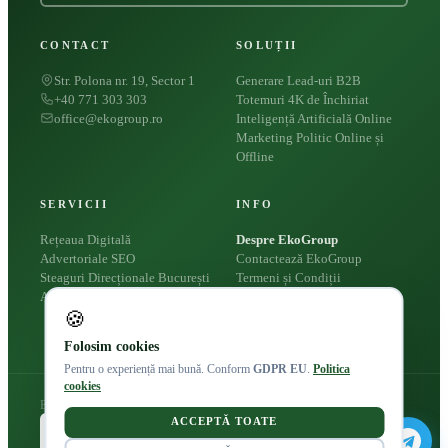
CONTACT
SOLUȚII
Str. Polona nr. 19, Sector 1
Generare Lead-uri B2B
+40 771 303 303
Totemuri 4K de Închiriat
office@ekogroup.ro
Inteligență Artificială Online
Marketing Politic Online și
Offline
SERVICII
INFO
Rețeaua Digitală
Despre EkoGroup
Advertoriale SEO
Contactează EkoGroup
Steaguri Direcționale București
Termeni și Condiții
Apariții Presă
Politica Cookies
🍪
Politica de Confidențialitate
Folosim cookies
Pentru o experiență mai bună. Conform
GDPR EU
.
Politica
cookies
Eko Group © 2026
ACCEPTĂ TOATE