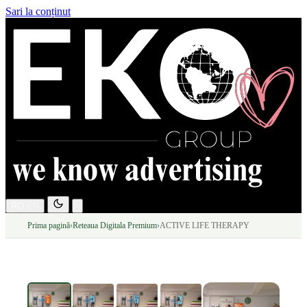
Sari la conținut
RO
EN
Prima pagină
›
Reteaua Digitala Premium
›
ACTIVE LIFE THERAPY