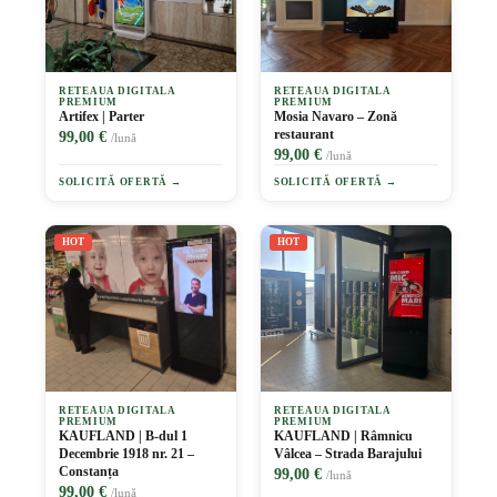
RETEAUA DIGITALA
RETEAUA DIGITALA
PREMIUM
PREMIUM
Artifex | Parter
Mosia Navaro – Zonă
restaurant
99,00 €
/lună
99,00 €
/lună
SOLICITĂ OFERTĂ →
SOLICITĂ OFERTĂ →
HOT
HOT
RETEAUA DIGITALA
RETEAUA DIGITALA
PREMIUM
PREMIUM
KAUFLAND | B-dul 1
KAUFLAND | Râmnicu
Decembrie 1918 nr. 21 –
Vâlcea – Strada Barajului
Constanța
99,00 €
/lună
99,00 €
/lună