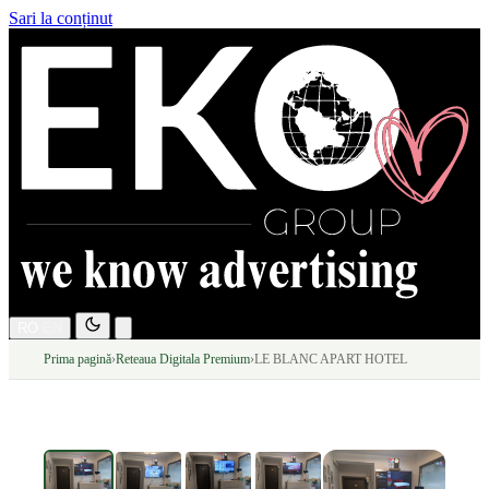
Sari la conținut
RO
EN
Prima pagină
›
Reteaua Digitala Premium
›
LE BLANC APART HOTEL