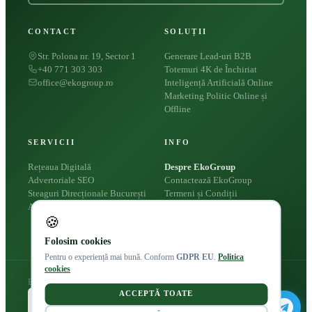
CONTACT
SOLUȚII
Str. Polona nr. 19, Sector 1
Generare Lead-uri B2B
+40 771 303 303
Totemuri 4K de Închiriat
office@ekogroup.ro
Inteligență Artificială Online
Marketing Politic Online și
Offline
SERVICII
INFO
Rețeaua Digitală
Despre EkoGroup
Advertoriale SEO
Contactează EkoGroup
Steaguri Direcționale București
Termeni și Condiții
Apariții Presă
Politica Cookies
🍪
Politica de Confidențialitate
Folosim cookies
Pentru o experiență mai bună. Conform
GDPR EU
.
Politica
cookies
Eko Group © 2026
ACCEPTĂ TOATE