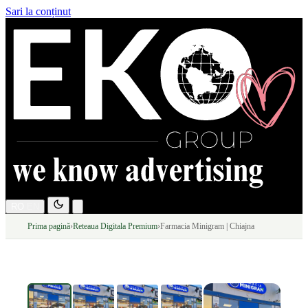
Sari la conținut
RO
EN
Prima pagină
›
Reteaua Digitala Premium
›
Farmacia Minigram | Chiajna