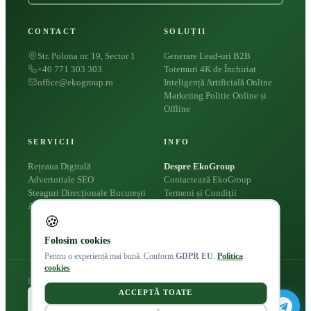
CONTACT
SOLUȚII
Str. Polona nr. 19, Sector 1
Generare Lead-uri B2B
+40 771 303 303
Totemuri 4K de Închiriat
office@ekogroup.ro
Inteligență Artificială Online
Marketing Politic Online și
Offline
SERVICII
INFO
Rețeaua Digitală
Despre EkoGroup
Advertoriale SEO
Contactează EkoGroup
Steaguri Direcționale București
Termeni și Condiții
Apariții Presă
Politica Cookies
🍪
Politica de Confidențialitate
Folosim cookies
Pentru o experiență mai bună. Conform
GDPR EU
.
Politica
cookies
Eko Group © 2026
ACCEPTĂ TOATE