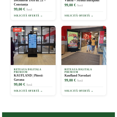
Decembrie 1918 nr. 21 –
Vâlcea – Strada Barajului
Constanța
99,00 €
/lună
99,00 €
/lună
SOLICITĂ OFERTĂ →
SOLICITĂ OFERTĂ →
HOT
RETEAUA DIGITALA
RETEAUA DIGITALA
PREMIUM
PREMIUM
KAUFLAND | Pitesti-
Kaufland Navodari
Gavana
99,00 €
/lună
99,00 €
/lună
SOLICITĂ OFERTĂ →
SOLICITĂ OFERTĂ →