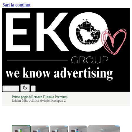
Sari la conținut
RO
EN
Prima pagină
›
Reteaua Digitala Premium
›
Eridan Microclinica Aviației Receptie 2