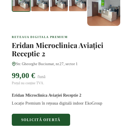
RETEAUA DIGITALA PREMIUM
Eridan Microclinica Aviației
Receptie 2
Str. Gheorghe Buciumat, nr.27, sector 1
99,00 €
/lună
Prețul nu conține TVA.
Eridan Microclinica Aviației Receptie 2
Locație Premium în rețeaua digitală indoor EkoGroup
SOLICITĂ OFERTĂ