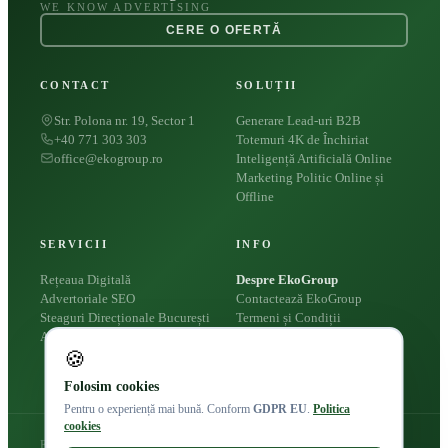
WE KNOW ADVERTISING
CERE O OFERTĂ
CONTACT
SOLUȚII
Str. Polona nr. 19, Sector 1
Generare Lead-uri B2B
+40 771 303 303
Totemuri 4K de Închiriat
office@ekogroup.ro
Inteligență Artificială Online
Marketing Politic Online și
Offline
SERVICII
INFO
Rețeaua Digitală
Despre EkoGroup
Advertoriale SEO
Contactează EkoGroup
Steaguri Direcționale București
Termeni și Condiții
Apariții Presă
Politica Cookies
🍪
Politica de Confidențialitate
Folosim cookies
Pentru o experiență mai bună. Conform
GDPR EU
.
Politica
cookies
Eko Group © 2026