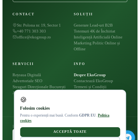
CONTACT
SOLUȚII
Str. Polona nr. 19, Sector 1
Generare Lead-uri B2B
+40 771 303 303
Totemuri 4K de Închiriat
office@ekogroup.ro
Inteligență Artificială Online
Marketing Politic Online și
Offline
SERVICII
INFO
Rețeaua Digitală
Despre EkoGroup
Advertoriale SEO
Contactează EkoGroup
Steaguri Direcționale București
Termeni și Condiții
Apariții Presă
Politica Cookies
🍪
Politica de Confidențialitate
Folosim cookies
Pentru o experiență mai bună. Conform
GDPR EU
.
Politica
cookies
Eko Group © 2026
ACCEPTĂ TOATE