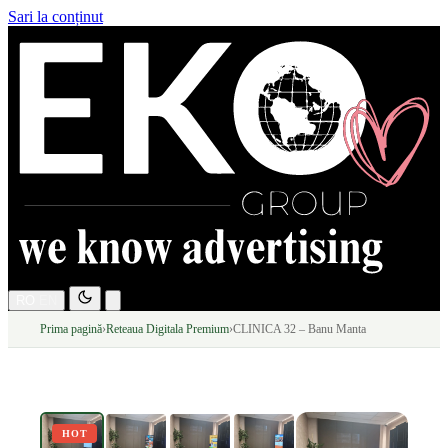
Sari la conținut
RO
EN
Prima pagină
›
Reteaua Digitala Premium
›
CLINICA 32 – Banu Manta
HOT