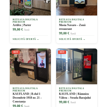
RETEAUA DIGITALA
RETEAUA DIGITALA
PREMIUM
PREMIUM
Artifex | Parter
Mosia Navaro – Zonă
restaurant
99,00 €
/lună
99,00 €
/lună
SOLICITĂ OFERTĂ →
SOLICITĂ OFERTĂ →
HOT
HOT
RETEAUA DIGITALA
RETEAUA DIGITALA
PREMIUM
PREMIUM
KAUFLAND | B-dul 1
KAUFLAND | Râmnicu
Decembrie 1918 nr. 21 –
Vâlcea – Strada Barajului
Constanța
99,00 €
/lună
99,00 €
/lună